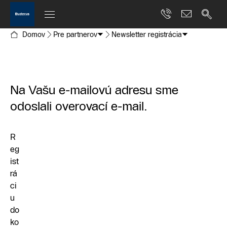
Domov
Pre partnerov
Newsletter registrácia
Na Vašu e-mailovú adresu sme
odoslali overovací e-mail.
R
eg
ist
rá
ci
u
do
ko