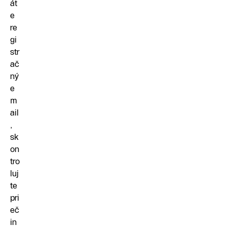
át
e
re
gi
str
ač
ný
e
m
ail
,
sk
on
tro
luj
te
pri
eč
in