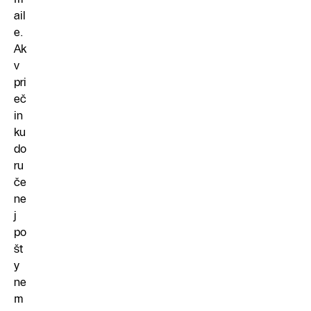
ail
e.
Ak
v
pri
eč
in
ku
do
ru
če
ne
j
po
št
y
ne
m