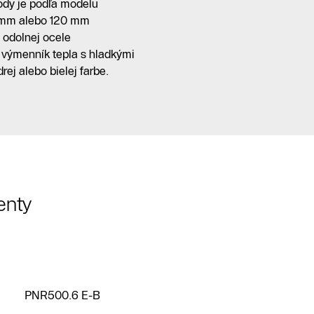
vody je podľa modelu
0 mm alebo 120 mm
 odolnej ocele
 výmenník tepla s hladkými
ej alebo bielej farbe.
Kontaktný
formulár
Kontakné
enty
údaje
Nájsť
predajcu
alebo servis
PNR500.6 E-B