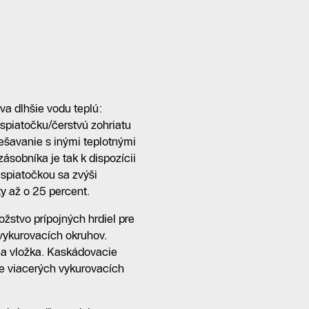
a dlhšie vodu teplú:
spiatočku/čerstvú zohriatu
ešavanie s inými teplotnými
zásobníka je tak k dispozícii
spiatočkou sa zvýši
y až o 25 percent.
žstvo prípojných hrdiel pre
 vykurovacích okruhov.
cia vložka. Kaskádovacie
e viacerých vykurovacích