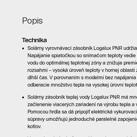
Popis
Technika
Solárny vyrovnávací zásobník Logalux PNR udržiav
Napájanie spiatočkou so snímačom teploty vedie 
vodu do optimálnej teplotnej zóny a znižuje premi
rozsahmi – vysoká úroveň teploty v hornej oblasti 
dlhší čas. V porovnaním s modelmi bez napájania 
odberacie množstvo tepla na vysokej úrovni teplot
Solárny zásobník teplej vody Logalux PNR má mno
začlenenie viacerých zariadení na výrobu tepla a
Pomocou hrdla sa dá pripojiť elektrická vykurova
súpravy umožňujú jednoduché paralelné zapojeni
kotlov.