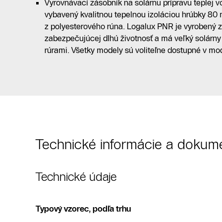
Vyrovnávací zásobník na solárnu prípravu teplej 
vybavený kvalitnou tepelnou izoláciou hrúbky 8
z polyesterového rúna. Logalux PNR je vyrobený z
zabezpečujúcej dlhú životnosť a má veľký solárny
rúrami. Všetky modely sú voliteľne dostupné v modr
Technické informácie a dokum
Technické údaje
Typový vzorec, podľa trhu