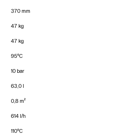
370 mm
Kontaktný
47 kg
formulár
47 kg
Kontakné
údaje
95°C
Nájsť
predajcu
10 bar
alebo servis
63,0 l
0,8 m²
614 l/h
110°C