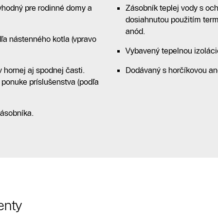
 vhodný pre rodinné domy a
Zásobník teplej vody s oc
dosiahnutou použitím ter
anód.
dľa nástenného kotla (vpravo
Vybavený tepelnou izolác
 hornej aj spodnej časti.
Dodávaný s horčíkovou an
 ponuke príslušenstva (podľa
zásobníka.
enty