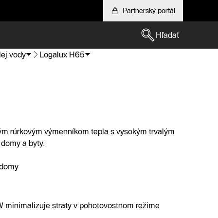
Partnerský portál
Hľadať
lej vody
Logalux H65
kým rúrkovým výmenníkom tepla s vysokým trvalým
 domy a byty.
é domy
W minimalizuje straty v pohotovostnom režime