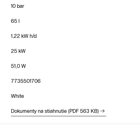
10 bar
65 l
1,22 kW h/d
25 kW
51,0 W
7735501706
White
Dokumenty na stiahnutie (PDF 563 KB)