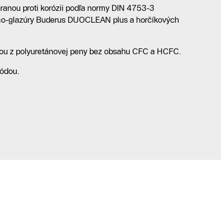
hranou proti korózii podľa normy DIN 4753-3
mo-glazúry Buderus DUOCLEAN plus a horčíkových
iou z polyuretánovej peny bez obsahu CFC a HCFC.
ódou.