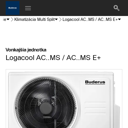
ácie
Klimatizácia Multi Split
Logacool AC..MS / AC..MS E+
Vonkajšia jednotka
Logacool AC..MS / AC..MS E+