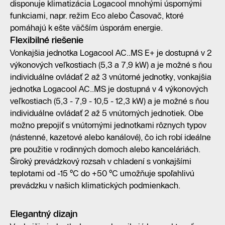
disponuje klimatizácia Logacool mnohými úspornými
funkciami, napr. režim Eco alebo Časovač, ktoré
pomáhajú k ešte väčším úsporám energie.
Flexibilné riešenie
Vonkajšia jednotka Logacool AC..MS E+ je dostupná v 2
výkonových veľkostiach (5,3 a 7,9 kW) a je možné s ňou
individuálne ovládať 2 až 3 vnútorné jednotky, vonkajšia
jednotka Logacool AC..MS je dostupná v 4 výkonových
veľkostiach (5,3 - 7,9 - 10,5 - 12,3 kW) a je možné s ňou
individuálne ovládať 2 až 5 vnútorných jednotiek. Obe
možno prepojiť s vnútornými jednotkami rôznych typov
(nástenné, kazetové alebo kanálové), čo ich robí ideálne
pre použitie v rodinných domoch alebo kanceláriách.
Široký prevádzkový rozsah v chladení s vonkajšími
teplotami od -15 °C do +50 °C umožňuje spoľahlivú
prevádzku v našich klimatických podmienkach.
Elegantný dizajn