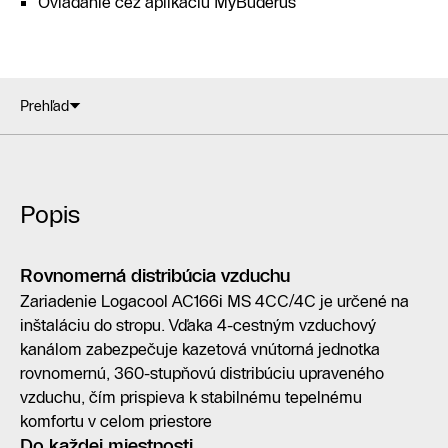
Ovládanie cez aplikáciu MyBuderus
Prehľad
Popis
Rovnomerná distribúcia vzduchu
Zariadenie Logacool AC166i MS 4CC/4C je určené na
inštaláciu do stropu. Vďaka 4-cestným vzduchový
kanálom zabezpečuje kazetová vnútorná jednotka
rovnomernú, 360-stupňovú distribúciu upraveného
vzduchu, čím prispieva k stabilnému tepelnému
komfortu v celom priestore
Do každej miestnosti