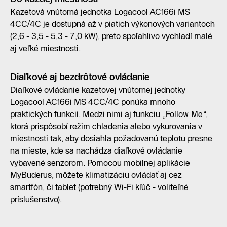
Kazetová vnútorná jednotka Logacool AC166i MS
4CC/4C je dostupná až v piatich výkonových variantoch
(2,6 - 3,5 - 5,3 - 7,0 kW), preto spoľahlivo vychladí malé
aj veľké miestnosti.
Diaľkové aj bezdrôtové ovládanie
Diaľkové ovládanie kazetovej vnútornej jednotky
Logacool AC166i MS 4CC/4C ponúka mnoho
praktických funkcií. Medzi nimi aj funkciu „Follow Me“,
ktorá prispôsobí režim chladenia alebo vykurovania v
miestnosti tak, aby dosiahla požadovanú teplotu presne
na mieste, kde sa nachádza diaľkové ovládanie
vybavené senzorom. Pomocou mobilnej aplikácie
MyBuderus, môžete klimatizáciu ovládať aj cez
smartfón, či tablet (potrebný Wi-Fi kľúč - voliteľné
príslušenstvo).