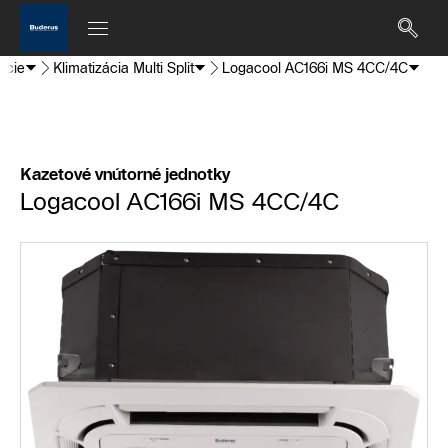
ácie
Klimatizácia Multi Split
Logacool AC166i MS 4CC/4C
Kazetové vnútorné jednotky
Logacool AC166i MS 4CC/4C