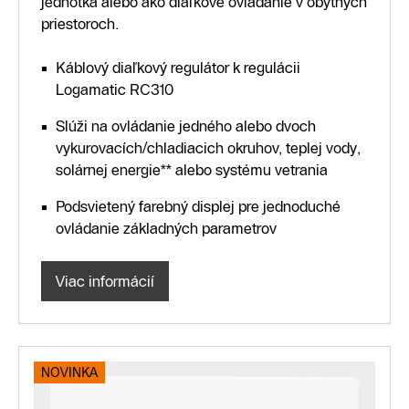
jednotka alebo ako diaľkové ovládanie v obytných
priestoroch.
Káblový diaľkový regulátor k regulácii
Logamatic RC310
Slúži na ovládanie jedného alebo dvoch
vykurovacích/chladiacich okruhov, teplej vody,
solárnej energie** alebo systému vetrania
Podsvietený farebný displej pre jednoduché
ovládanie základných parametrov
Viac informácií
NOVINKA