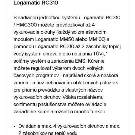
Logamatic RC310
S riadiacou jednotkou systému Logamatic RC310
/ HMC300 môžete prevádzkovať až 4
vykurovacie okruhy (každý so zmiešavacím
modulom Logamatic MM50 alebo MM100) a
pomocou Logamatic RC310 až 2 zásobníky teplej
vody (systém ohrevu alebo nabíjania TÚV), 1
solárny systém a zariadenia EMS. Kúrenie
môžete regulovať výberom dvoch voľných
časových programov - napríklad skorá a neskorá
zmena - a tiež definovaním obľúbených položiek
pre priamu prevádzku a vlastných názvov
vykurovacích okruhov. Vďaka rozsiahlemu
sortimentu príslušenstva môžete ovládacie
zariadenie kúrenia rozšíriť o mnoho funkcií.
Ovládanie max. 4 vykurovacích okruhov a max.
2 zásobníkov na teplú vodu