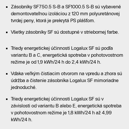
Zásobníky SF750.5 S-B a SF1000.5 S-B sú vybavené
demontovateľnou izoláciou z 120 mm polyuretánovej
tvrdej peny, ktorá je prekrytá PS plášťom.
Všetky zásobníky SF sú dostupné v striebornej farbe.
Triedy energetickej účinnosti Logalux SF sú podľa
variantu B a C, energetická spotreba v pohotovostnom
režime je od 1,9 kWh/24 h do 2,4 kWh/24 h.
Vďaka veľkým čistiacim otvorom na vpredu a zhora sú
údržba a čistenie zásobníka Logalux SF mimoriadne
jednoduché.
Triedy energetickej účinnosti Logalux SF sú v
závislosti od variantu B alebo E, energetická spotreba
v pohotovostnom režime je 1,8 kWh/24 h až 4,99
kWh/24 h.