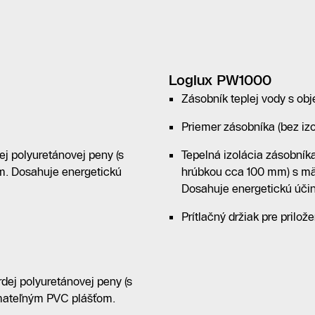
Loglux PW1000
Zásobník teplej vody s obj
Priemer zásobníka (bez iz
ej polyuretánovej peny (s
Tepelná izolácia zásobníka
. Dosahuje energetickú
hrúbkou cca 100 mm) s m
Dosahuje energetickú účin
Prítlačný držiak pre prilož
dej polyuretánovej peny (s
mateľným PVC plášťom.