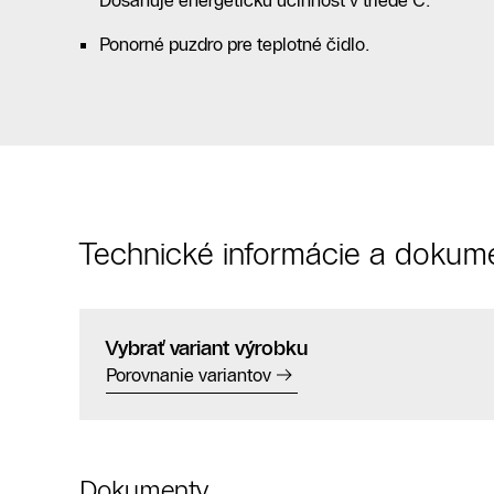
Dosahuje energetickú účinnosť v triede C.
Ponorné puzdro pre teplotné čidlo.
Technické informácie a dokum
Vybrať variant výrobku
Porovnanie variantov
Dokumenty