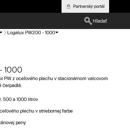
Partnerský portál
Hľadať
Logalux PW200 - 1000
- 1000
x PW z oceľového plechu v stacionárnom valcovom
é čerpadlá.
 500 a 1000 litrov
ceľového plechu v striebornej farbe
etánovej peny