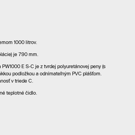
emom 1000 litrov.
olácie) je 790 mm.
 PW1000 E S-C je z tvrdej polyuretánovej peny (s
äkkou podložkou a odnímateľným PVC plášťom.
nosť v triede C.
ené teplotné čidlo.