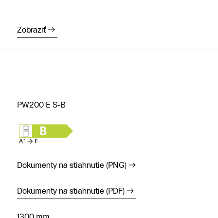
Zobraziť
PW200 E S-B
Kontaktný
formulár
Kontakné
údaje
Dokumenty na stiahnutie (PNG)
Nájsť
Dokumenty na stiahnutie (PDF)
predajcu
alebo servis
1300 mm