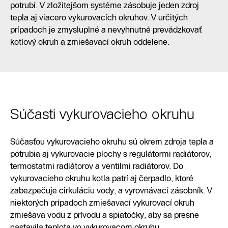
potrubí. V zložitejšom systéme zásobuje jeden zdroj
tepla aj viacero vykurovacích okruhov. V určitých
prípadoch je zmysluplné a nevyhnutné prevádzkovať
kotlový okruh a zmiešavací okruh oddelene.
Súčasti vykurovacieho okruhu
Súčasťou vykurovacieho okruhu sú okrem zdroja tepla a
potrubia aj vykurovacie plochy s regulátormi radiátorov,
termostatmi radiátorov a ventilmi radiátorov. Do
vykurovacieho okruhu kotla patrí aj čerpadlo, ktoré
zabezpečuje cirkuláciu vody, a vyrovnávací zásobník. V
niektorých prípadoch zmiešavací vykurovací okruh
zmiešava vodu z prívodu a spiatočky, aby sa presne
nastavila teplota vo vykurovacom okruhu.