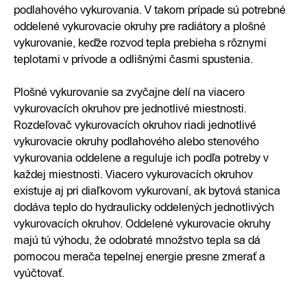
podlahového vykurovania. V takom prípade sú potrebné
oddelené vykurovacie okruhy pre radiátory a plošné
vykurovanie, keďže rozvod tepla prebieha s rôznymi
teplotami v prívode a odlišnými časmi spustenia.
Plošné vykurovanie sa zvyčajne delí na viacero
vykurovacích okruhov pre jednotlivé miestnosti.
Rozdeľovač vykurovacích okruhov riadi jednotlivé
vykurovacie okruhy podlahového alebo stenového
vykurovania oddelene a reguluje ich podľa potreby v
každej miestnosti. Viacero vykurovacích okruhov
existuje aj pri diaľkovom vykurovaní, ak bytová stanica
dodáva teplo do hydraulicky oddelených jednotlivých
vykurovacích okruhov. Oddelené vykurovacie okruhy
majú tú výhodu, že odobraté množstvo tepla sa dá
pomocou merača tepelnej energie presne zmerať a
vyúčtovať.