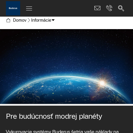
Domov
Informácie
Pre budúcnosť modrej planéty
Vykurovacie systémy Buderus šetria vaše náklady na