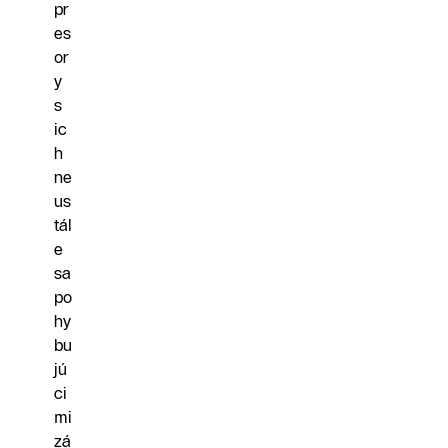
pr
es
or
y
s
ic
h
ne
us
tál
e
sa
po
hy
bu
jú
ci
mi
zá