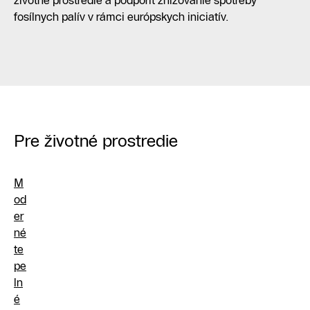
životné prostredie a podporiť znižovanie spotreby
fosílnych palív v rámci európskych iniciatív.
Pre životné prostredie
M
od
er
né
te
pe
ln
é