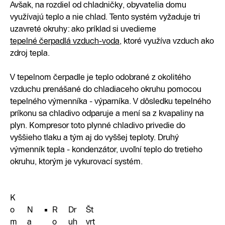
Avšak, na rozdiel od chladničky, obyvatelia domu
využívajú teplo a nie chlad. Tento systém vyžaduje tri
uzavreté okruhy: ako príklad si uvedieme
tepelné čerpadlá vzduch-voda
, ktoré využíva vzduch ako
zdroj tepla.
V tepelnom čerpadle je teplo odobrané z okolitého
vzduchu prenášané do chladiaceho okruhu pomocou
tepelného výmenníka - výparníka. V dôsledku tepelného
príkonu sa chladivo odparuje a mení sa z kvapaliny na
plyn. Kompresor toto plynné chladivo privedie do
vyššieho tlaku a tým aj do vyššej teploty. Druhý
výmenník tepla - kondenzátor, uvoľní teplo do tretieho
okruhu, ktorým je vykurovací systém.
K
o
N
R
Dr
Št
m
a
o
uh
vrt