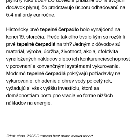
plynu (v roku 2024 EÚ doviezla približne 90 % svojich
dodávok plynu), čo predstavuje úsporu odhadovanú na
5,4 miliardy eur ročne.
Historicky prvé
tepelné čerpadlo
bolo vynájdené na
konci 19. storočia. Prečo tak dlho trvalo kým sa rozšírili
prvé
tepelné čerpadlá
na trh? Jedným z dôvodov sú
materiál, výroba, údržba, životnosť, ako aj efektivita
vynaložených nákladov alebo ich konkurencieschopnosť
v porovnaní s konvenčnými systémami vykurovania.
Moderné
tepelné čerpadlá
pokrývajú požiadavky na
vykurovanie, chladenie a ohrev vody po celý rok,
vyžadujú si však vyššiu investíciu, ktorá sa
domácnostiam postupne vracia vo forme nižších
nákladov na energie.
Zdroj: ehpa, 2025
European heat pump market report,