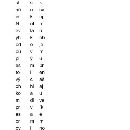
stl
s
k
ač
o
sv
ia.
k
oj
N
ot
m
ev
la
u
ýh
k
ob
od
o
je
ou
v
m
pi
ý
u
es
m
pr
to
i
en
vý
c
áš
ch
hl
aj
ko
a
ú
m
di
ve
pr
v
ľk
es
a
é
or
m
m
ov
i
no