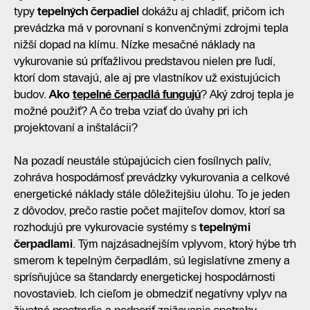
typy
tepelných čerpadiel
dokážu aj chladiť, pričom ich
prevádzka má v porovnaní s konvenčnými zdrojmi tepla
nižší dopad na klímu. Nízke mesačné náklady na
vykurovanie sú príťažlivou predstavou nielen pre ľudí,
ktorí dom stavajú, ale aj pre vlastníkov už existujúcich
budov.
Ako
tepelné čerpadlá fungujú
? Aký zdroj tepla je
možné použiť? A čo treba vziať do úvahy pri ich
projektovaní a inštalácii?
Na pozadí neustále stúpajúcich cien fosílnych palív,
zohráva hospodárnosť prevádzky vykurovania a celkové
energetické náklady stále dôležitejšiu úlohu. To je jeden
z dôvodov, prečo rastie počet majiteľov domov, ktorí sa
rozhodujú pre vykurovacie systémy s
tepelnými
čerpadlami
. Tým najzásadnejším vplyvom, ktorý hýbe trh
smerom k tepelným čerpadlám, sú legislatívne zmeny a
sprísňujúce sa štandardy energetickej hospodárnosti
novostavieb. Ich cieľom je obmedziť negatívny vplyv na