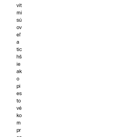
vit
mi
sú
ov
eľ
a
tic
hš
ie
ak
o
pi
es
to
vé
ko
m
pr