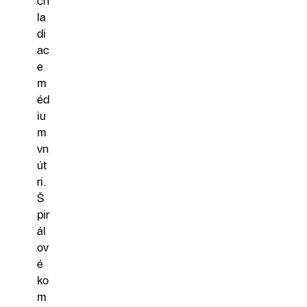
ch
la
di
ac
e
m
éd
iu
m
vn
út
ri.
Š
pir
ál
ov
é
ko
m