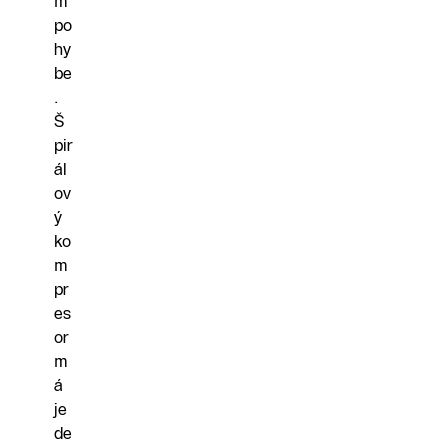
m
po
hy
be
.
Š
pir
ál
ov
ý
ko
m
pr
es
or
m
á
je
de