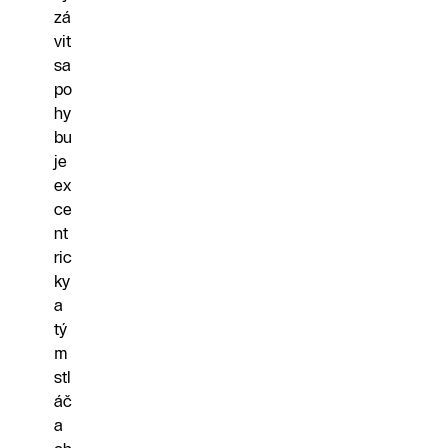
zá
vit
sa
po
hy
bu
je
ex
ce
nt
ric
ky
a
tý
m
stl
áč
a