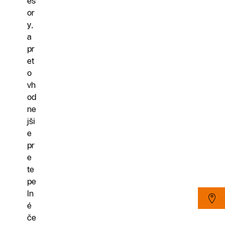
es
or
y,
a
pr
et
o
vh
od
ne
jši
e
pr
e
te
pe
ln
é
če