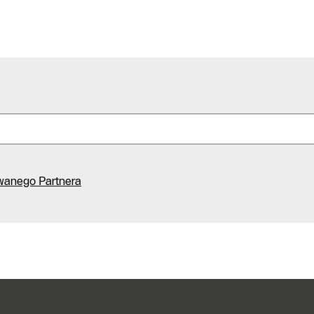
Infolinia
Formularz
kontaktowy
Znajdź
Autoryzowanego
Partnera
wanego Partnera