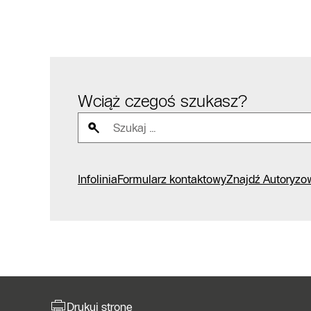
Wciąż czegoś szukasz?
Infolinia
Formularz kontaktowy
Znajdź Autoryzo
Drukuj stronę