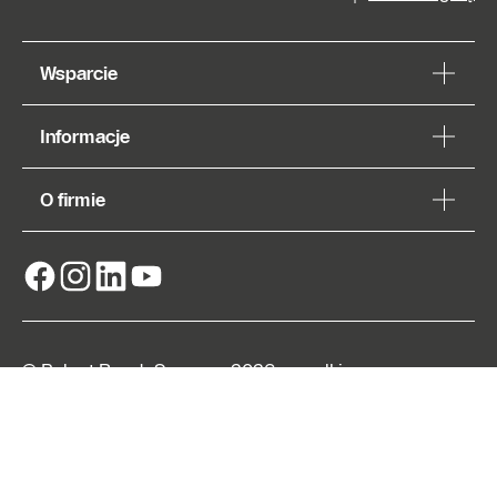
Wsparcie
Informacje
O firmie
Znajdź
Autoryzowanego
Partnera
© Robert Bosch Sp. z o.o. 2026, wszelkie prawa
zastrzeżone
Adres wydawniczy
Nota prawna
Informacje o polityce prywatności
EU Data Act
Ustawienia plików cookie