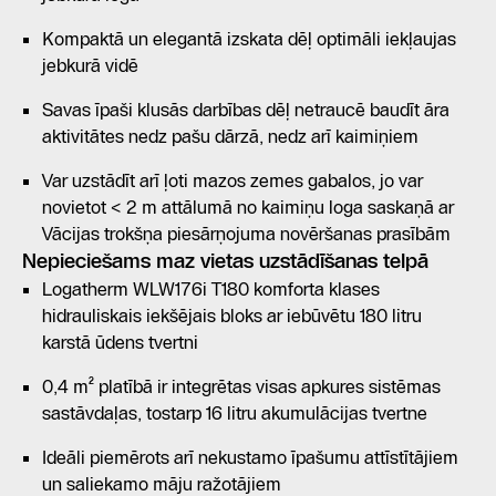
Kompaktā un elegantā izskata dēļ optimāli iekļaujas
jebkurā vidē
Savas īpaši klusās darbības dēļ netraucē baudīt āra
aktivitātes nedz pašu dārzā, nedz arī kaimiņiem
Var uzstādīt arī ļoti mazos zemes gabalos, jo var
novietot < 2 m attālumā no kaimiņu loga saskaņā ar
Vācijas trokšņa piesārņojuma novēršanas prasībām
Nepieciešams maz vietas uzstādīšanas telpā
Logatherm WLW176i T180 komforta klases
hidrauliskais iekšējais bloks ar iebūvētu 180 litru
karstā ūdens tvertni
0,4 m² platībā ir integrētas visas apkures sistēmas
sastāvdaļas, tostarp 16 litru akumulācijas tvertne
Ideāli piemērots arī nekustamo īpašumu attīstītājiem
un saliekamo māju ražotājiem