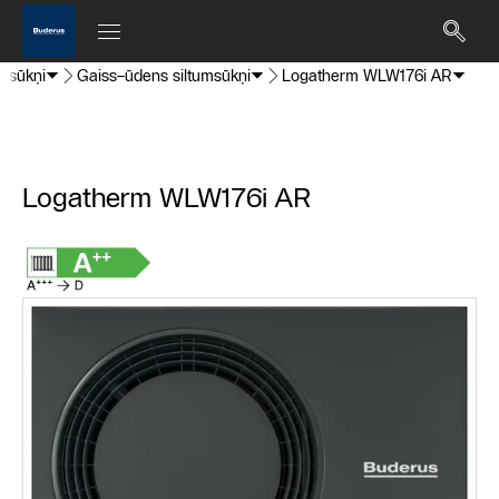
umsūkņi
Gaiss–ūdens siltumsūkņi
Logatherm WLW176i AR
Logatherm WLW176i AR