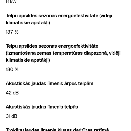
6 kW
Telpu apsildes sezonas energoefektivitāte (vidēji
klimatiskie apstākļi)
137 %
Telpu apsildes sezonas energoefektivitāte
(izmantošana zemas temperatūras diapazonā, vidēji
klimatiskie apstākļi)
180 %
Akustiskās jaudas līmenis ārpus telpām
42 dB
Akustiskās jaudas līmenis telpās
31 dB
Trokšņu jaudas līmenis klusas darbības režīmā