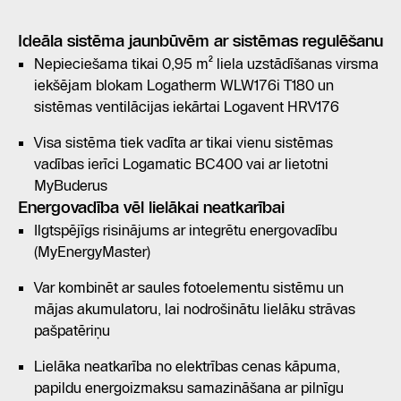
Ideāla sistēma jaunbūvēm ar sistēmas regulēšanu
Nepieciešama tikai 0,95 m² liela uzstādīšanas virsma
iekšējam blokam Logatherm WLW176i T180 un
sistēmas ventilācijas iekārtai Logavent HRV176
Visa sistēma tiek vadīta ar tikai vienu sistēmas
vadības ierīci Logamatic BC400 vai ar lietotni
MyBuderus
Energovadība vēl lielākai neatkarībai
Ilgtspējīgs risinājums ar integrētu energovadību
(MyEnergyMaster)
Var kombinēt ar saules fotoelementu sistēmu un
mājas akumulatoru, lai nodrošinātu lielāku strāvas
pašpatēriņu
Lielāka neatkarība no elektrības cenas kāpuma,
papildu energoizmaksu samazināšana ar pilnīgu