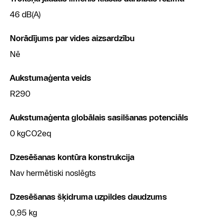
46 dB(A)
Norādījums par vides aizsardzību
Nē
Aukstumaģenta veids
R290
Aukstumaģenta globālais sasilšanas potenciāls
0 kgCO2eq
Dzesēšanas kontūra konstrukcija
Nav hermētiski noslēgts
Dzesēšanas šķidruma uzpildes daudzums
0,95 kg