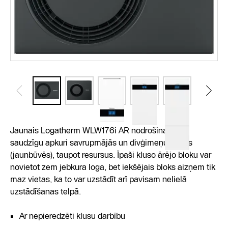
Jaunais Logatherm WLW176i AR nodrošina videi
saudzīgu apkuri savrupmājās un divģimeņu mājās
(jaunbūvēs), taupot resursus. Īpaši kluso ārējo bloku var
novietot zem jebkura loga, bet iekšējais bloks aizņem tik
maz vietas, ka to var uzstādīt arī pavisam nelielā
uzstādīšanas telpā.
Ar nepieredzēti klusu darbību