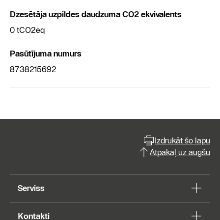
Dzesētāja uzpildes daudzuma CO2 ekvivalents
0 tCO2eq
Pasūtījuma numurs
8738215692
Izdrukāt šo lapu
Atpakaļ uz augšu
Serviss
Kontakti