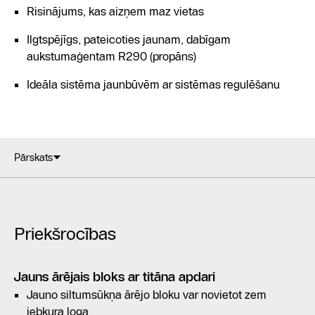
Risinājums, kas aizņem maz vietas
Ilgtspējīgs, pateicoties jaunam, dabīgam
aukstumaģentam R290 (propāns)
Ideāla sistēma jaunbūvēm ar sistēmas regulēšanu
Pārskats
Priekšrocības
Jauns ārējais bloks ar titāna apdari
Jauno siltumsūkņa ārējo bloku var novietot zem
jebkura loga