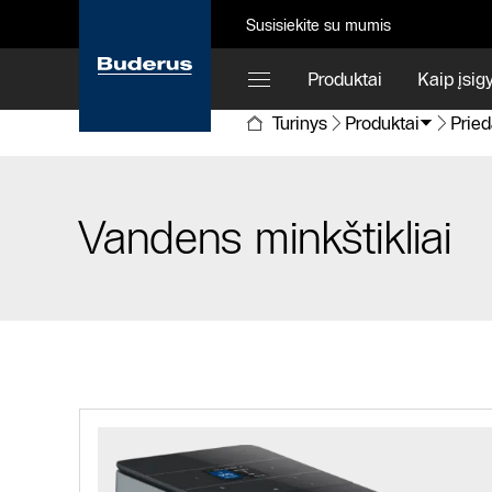
Susisiekite su mumis
Produktai
Kaip įsigy
Turinys
Produktai
Pried
Vandens minkštikliai