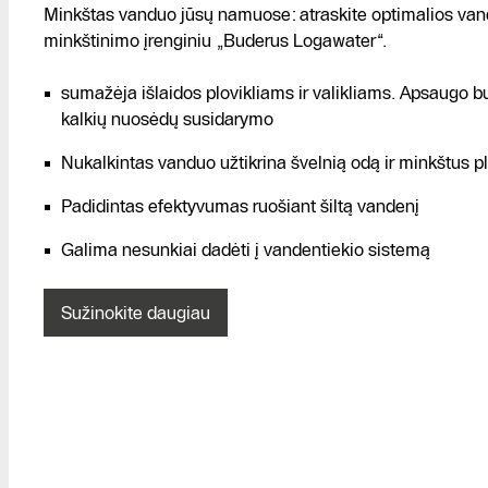
Minkštas vanduo jūsų namuose: atraskite optimalios va
minkštinimo įrenginiu „Buderus Logawater“.
sumažėja išlaidos plovikliams ir valikliams. Apsaugo b
kalkių nuosėdų susidarymo
Nukalkintas vanduo užtikrina švelnią odą ir minkštus p
Padidintas efektyvumas ruošiant šiltą vandenį
Galima nesunkiai dadėti į vandentiekio sistemą
Sužinokite daugiau