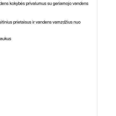
ndens kokybės privalumus su geriamojo vandens
uitinius prietaisus ir vandens vamzdžius nuo
laukus