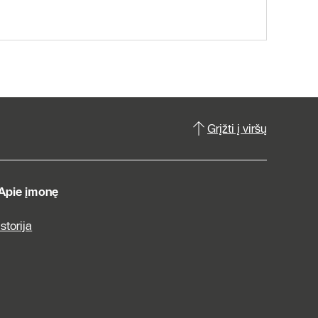
Grįžti į viršų
Apie įmonę
Istorija