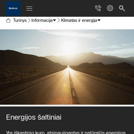
Turinys
Informacija
Klimatas ir energija
Energijos šaltiniai
Yra iškastinio kuro, atsinaujinantys ir natūralūs energijos