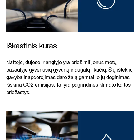
Iškastinis kuras
Naftoje, dujose ir anglyje yra prieš milijonus metų
pasaulyje gyvenusių gyvūnų ir augalų likučių. Šių išteklių
gavyba ir apdorojimas daro žalą gamtai, o jų deginimas
išskiria CO2 emisijas. Tai yra pagrindinės klimato kaitos
priežastys.