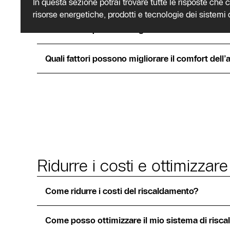
Migliorare il comfort di ri
In questa sezione potrai trovare tutte le risposte che 
risorse energetiche, prodotti e tecnologie dei sistemi
Quali fattori possono migliorare il comfort del 
Quali fattori possono migliorare il comfort dell
Ridurre i costi e ottimizzare
Come ridurre i costi del riscaldamento?
Come posso ottimizzare il mio sistema di risc