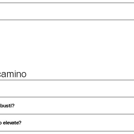
 camino
mbusti?
o elevate?