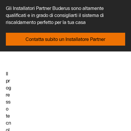
Gli Installatori Partner Buderus sono altamente
qualificati e in grado di consigliarti il sistema di
riscaldamento perfetto per la tua casa
Contatta subito un Installatore Partner
Il
pr
og
re
ss
o
te
cn
ol