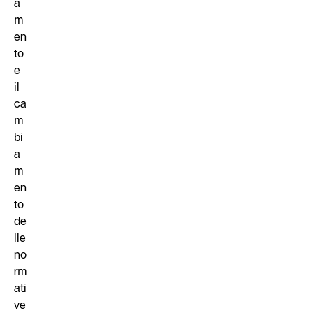
a
m
en
to
e
il
ca
m
bi
a
m
en
to
de
lle
no
rm
ati
ve