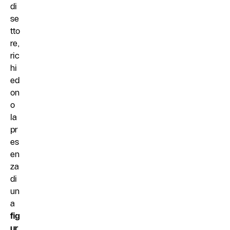
di
se
tto
re,
ric
hi
ed
on
o
la
pr
es
en
za
di
un
a
fig
ur