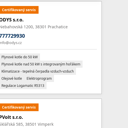
Certifikovaný servis
ODYS s.r.o.
Nebahovská 1200, 38301 Prachatice
777729930
info@odys.cz
Plynové kotle do 50 kW
Plynové kotle nad 50 kW s integrovaným hořákem
Klimatizace - tepelná čerpadla vzduch-vzduch
Olejové kotle
Elektroprogram
Regulace Logamatic R5313
Certifikovaný servis
PVolt s.r.o.
Sklářská 585, 38501 Vimperk