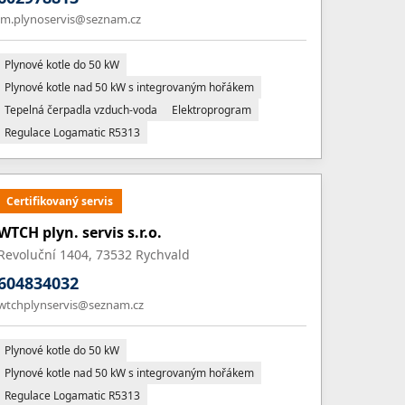
jm.plynoservis@seznam.cz
Plynové kotle do 50 kW
Plynové kotle nad 50 kW s integrovaným hořákem
Tepelná čerpadla vzduch-voda
Elektroprogram
Regulace Logamatic R5313
Certifikovaný servis
WTCH plyn. servis s.r.o.
Revoluční 1404, 73532 Rychvald
604834032
wtchplynservis@seznam.cz
Plynové kotle do 50 kW
Plynové kotle nad 50 kW s integrovaným hořákem
Regulace Logamatic R5313