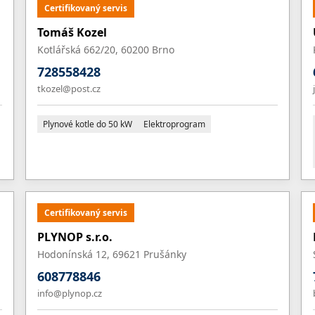
Certifikovaný servis
Tomáš Kozel
Kotlářská 662/20, 60200 Brno
728558428
tkozel@post.cz
Plynové kotle do 50 kW
Elektroprogram
Certifikovaný servis
PLYNOP s.r.o.
Hodonínská 12, 69621 Prušánky
608778846
info@plynop.cz