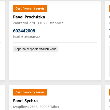
Certifikovaný servis
Pavel Procházka
Zahradní 278, 39133 Jistebnice
602442008
intok@centrum.cz
Tepelná čerpadla vzduch-voda
Certifikovaný servis
Pavel Sychra
Kvapilova 2638, 39003 Tábor