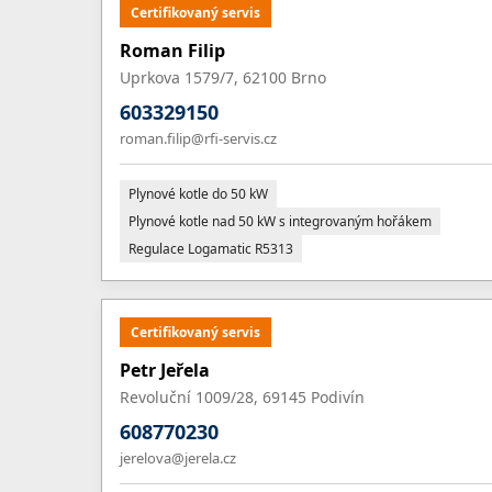
Certifikovaný servis
Roman Filip
Uprkova 1579/7, 62100 Brno
603329150
roman.filip@rfi-servis.cz
Plynové kotle do 50 kW
Plynové kotle nad 50 kW s integrovaným hořákem
Regulace Logamatic R5313
Certifikovaný servis
Petr Jeřela
Revoluční 1009/28, 69145 Podivín
608770230
jerelova@jerela.cz