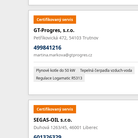
Certifikovaný servis
GT-Progres, s.r.o.
Petříkovická 472, 54103 Trutnov
499841216
martina.markova@gtprogres.cz
Plynové kotle do 50 kW
Tepelná čerpadla vzduch-voda
Regulace Logamatic R5313
Certifikovaný servis
SEGAS-OIL s.r.o.
Duhová 1263/45, 46001 Liberec
601326329