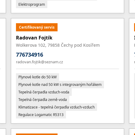
Elektroprogram
Certifikovaný servis
Radovan Fojtík
Wolkerova 102, 79858 Čechy pod Kosířem
776734916
radovan.fojtik@seznam.cz
Plynové kotle do 50 kW
Plynové kotle nad 50 kW s integrovaným hořákem
Tepelná čerpadla vzduch-voda
Tepelná čerpadla země-voda
Klimatizace - tepelná čerpadla vzduch-vzduch
Regulace Logamatic R5313