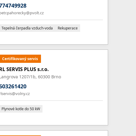
774749928
petr.pahorecky@pvolt.cz
Tepelná čerpadla vzduch-voda
Rekuperace
Certifikovaný servis
RL SERVIS PLUS s.r.o.
Langrova 1207/1b, 60300 Brno
603261420
rlservis@volny.cz
Plynové kotle do 50 kW