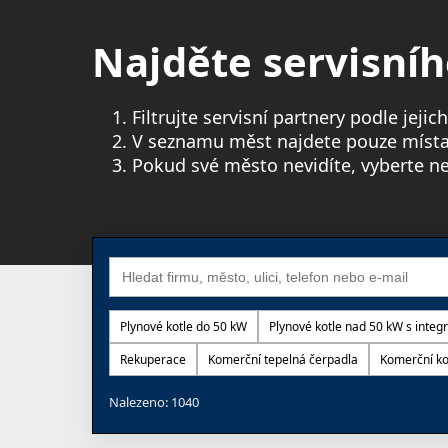
Najděte servisní
Filtrujte servisní partnery podle jejic
V seznamu měst najdete pouze místa, 
Pokud své město nevidíte, vyberte nej
Plynové kotle do 50 kW
Plynové kotle nad 50 kW s int
Rekuperace
Komerční tepelná čerpadla
Komerční ko
Nalezeno: 1040