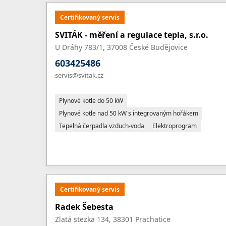
Certifikovaný servis
SVITÁK - měření a regulace tepla, s.r.o.
U Dráhy 783/1, 37008 České Budějovice
603425486
servis@svitak.cz
Plynové kotle do 50 kW
Plynové kotle nad 50 kW s integrovaným hořákem
Tepelná čerpadla vzduch-voda
Elektroprogram
Certifikovaný servis
Radek Šebesta
Zlatá stezka 134, 38301 Prachatice