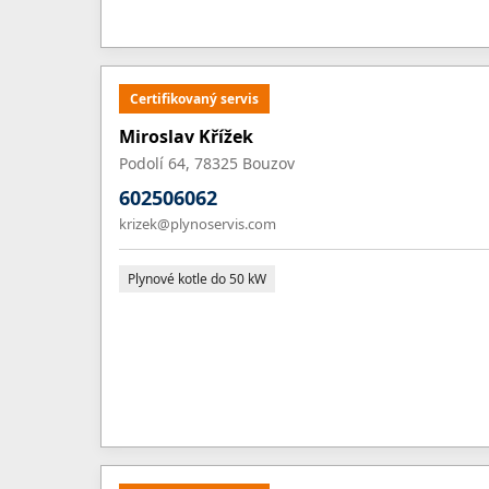
Certifikovaný servis
Miroslav Křížek
Podolí 64, 78325 Bouzov
602506062
krizek@plynoservis.com
Plynové kotle do 50 kW