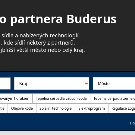
ho partnera Buderus
h sídla a nabízených technologií.
kde sídlí některý z partnerů.
bližší větší město nebo celý kraj.
egrovaným hořákem
Tepelná čerpadla vzduch-voda
Tepelná čerpadla země-
tle
Olejové kotle
Solární technologie
Elektroprogram
Regulace Log
Tip