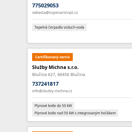
775029053
sebesta@topenarstvipt.cz
Tepelná čerpadla vzduch-voda
Certifikovaný servis
Služby Michna s.r.o.
Blučina 627, 66456 Blučina
737241817
info@sluzby-michna.cz
Plynové kotle do 50 kW
Plynové kotle nad 50 kW s integrovaným hořákem