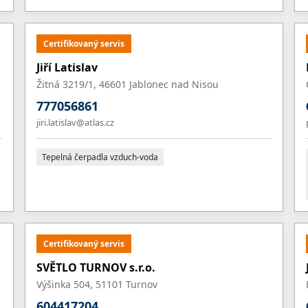
Certifikovaný servis
Jiří Latislav
Žitná 3219/1, 46601 Jablonec nad Nisou
777056861
jiri.latislav@atlas.cz
Tepelná čerpadla vzduch-voda
Certifikovaný servis
SVĚTLO TURNOV s.r.o.
Výšinka 504, 51101 Turnov
604417204