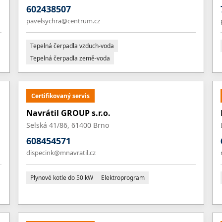
602438507
pavelsychra@centrum.cz
Tepelná čerpadla vzduch-voda
Tepelná čerpadla země-voda
Certifikovaný servis
Navrátil GROUP s.r.o.
Selská 41/86, 61400 Brno
608454571
dispecink@mnavratil.cz
Plynové kotle do 50 kW
Elektroprogram