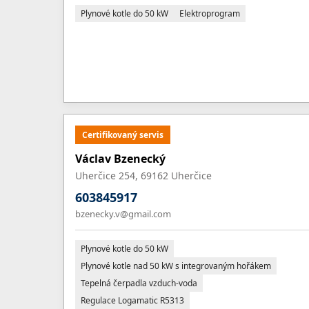
Plynové kotle do 50 kW
Elektroprogram
Certifikovaný servis
Václav Bzenecký
Uherčice 254, 69162 Uherčice
603845917
bzenecky.v@gmail.com
Plynové kotle do 50 kW
Plynové kotle nad 50 kW s integrovaným hořákem
Tepelná čerpadla vzduch-voda
Regulace Logamatic R5313