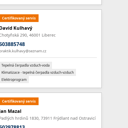
Certifikovaný servis
David Kulhavý
Chotyňská 290, 46001 Liberec
603885748
praktik.kulhavy@seznam.cz
Tepelná čerpadla vzduch-voda
Klimatizace - tepelná čerpadla vzduch-vzduch
Elektroprogram
Certifikovaný servis
Jan Mazal
Padlých hrdinů 1830, 73911 Frýdlant nad Ostravicí
602978813