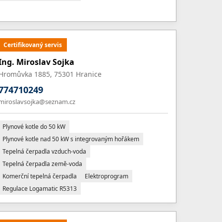
Certifikovaný servis
Ing. Miroslav Sojka
Hromůvka 1885, 75301 Hranice
774710249
miroslavsojka@seznam.cz
Plynové kotle do 50 kW
Plynové kotle nad 50 kW s integrovaným hořákem
Tepelná čerpadla vzduch-voda
Tepelná čerpadla země-voda
Komerční tepelná čerpadla
Elektroprogram
Regulace Logamatic R5313