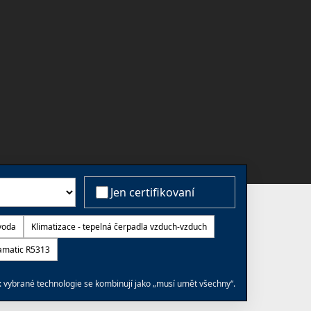
Jen certifikovaní
voda
Klimatizace - tepelná čerpadla vzduch-vzduch
amatic R5313
: vybrané technologie se kombinují jako „musí umět všechny“.