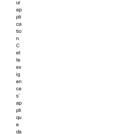
ur
ap
pli
ca
tio
n.
C
et
te
ex
ig
en
ce
s’
ap
pli
qu
e
da