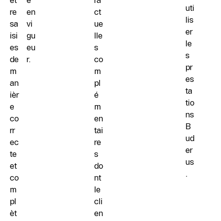
êt
e
ra
uti
re
en
ct
lis
sa
vi
ue
er
isi
gu
lle
le
es
eu
s
s
de
r.
co
pr
m
m
es
an
pl
ta
ièr
é
tio
e
m
ns
co
en
B
rr
tai
ud
ec
re
er
te
s
us
et
do
.
co
nt
m
le
pl
cli
èt
en