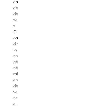
an
ce
de
se
s
C
on
dit
io
ns
gé
né
ral
es
de
ve
nt
e.