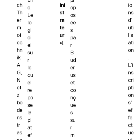
bli
pr
ch
ini
io
c.
op
Th
st
ns
Le
os
er
ra
d’
lo
ée
m
te
uti
gi
s
ot
ur
lis
ci
pa
ec
»).
ati
el
r
hn
on
su
B
ik
.
r
ud
A
L’i
le
er
G,
ns
qu
us
N
cri
el
et
et
pti
re
co
zi
on
po
nç
bo
s’
se
ue
de
ef
la
s
ns
fe
pl
su
tr
ct
at
r
as
ue
ef
m