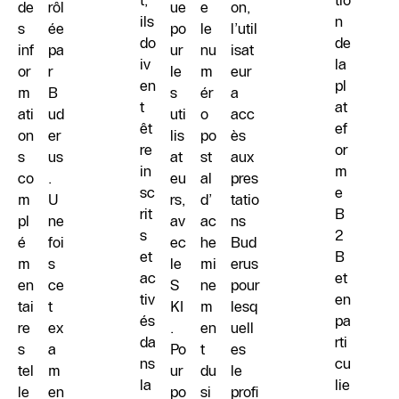
t,
tio
de
rôl
ue
e
on,
ils
n
s
ée
po
le
l’util
do
de
inf
pa
ur
nu
isat
iv
la
or
r
le
m
eur
en
pl
m
B
s
ér
a
t
at
ati
ud
uti
o
acc
êt
ef
on
er
lis
po
ès
re
or
s
us
at
st
aux
in
m
co
.
eu
al
pres
sc
e
m
U
rs,
d’
tatio
rit
B
pl
ne
av
ac
ns
s
2
é
foi
ec
he
Bud
et
B
m
s
le
mi
erus
ac
et
en
ce
S
ne
pour
tiv
en
tai
t
KI
m
lesq
és
pa
re
ex
.
en
uell
da
rti
s
a
Po
t
es
ns
cu
tel
m
ur
du
le
la
lie
le
en
po
si
profi