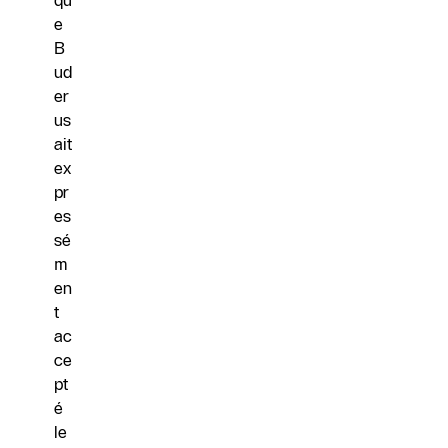
qu
e
B
ud
er
us
ait
ex
pr
es
sé
m
en
t
ac
ce
pt
é
le