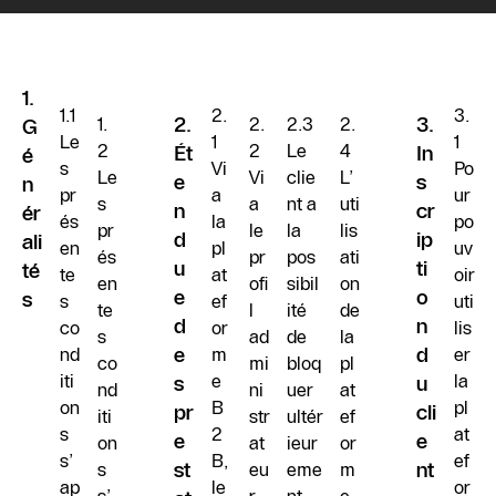
1.
1.1
2.
3.
1.
2.
2.
2.3
2.
3.
G
Le
1
1
2
2
Le
4
Ét
In
é
s
Vi
Po
Le
Vi
clie
L’
e
s
n
pr
a
ur
s
a
nt a
uti
n
cr
ér
és
la
po
pr
le
la
lis
d
ip
ali
en
pl
uv
és
pr
pos
ati
u
ti
té
te
at
oir
en
ofi
sibil
on
e
o
s
s
ef
uti
te
l
ité
de
d
n
co
or
lis
s
ad
de
la
nd
e
m
d
er
co
mi
bloq
pl
iti
e
la
s
u
nd
ni
uer
at
on
B
pl
pr
cli
iti
str
ultér
ef
s
2
at
e
e
on
at
ieur
or
s’
B,
ef
s
st
eu
eme
m
nt
ap
le
or