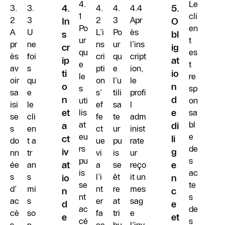
4.
Le
3.
3.
4.
4.
4.
4.4
5.
1
cli
2
3
2
3
Apr
In
O
Po
en
A
U
L’i
Po
ès
s
bl
ur
t
pr
ne
ns
ur
l’ins
cr
ig
qu
es
ès
foi
cri
qu
cript
ip
at
e
t
av
s
pti
e
ion,
ti
io
le
re
oir
qu
on
l’u
le
o
n
s
sp
sa
e
s’
tili
profi
n
d
uti
on
isi
le
ef
sa
l
et
lis
e
sa
se
cli
fe
te
adm
at
bl
a
di
s
en
ct
ur
inist
eu
e
ct
li
do
t a
ue
pu
rate
rs
de
iv
g
nn
tr
vi
is
ur
pu
s
ée
an
at
a
se
reço
e
is
ac
s
s
l’i
êt
it un
io
n
se
te
d’
mi
nt
re
mes
n
c
nt
s
ac
s
er
at
sag
d
e
ac
de
cè
so
fa
tri
e
e
et
cé
s