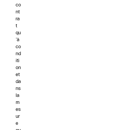
co
nt
ra
t
qu
’à
co
nd
iti
on
et
da
ns
la
m
es
ur
e