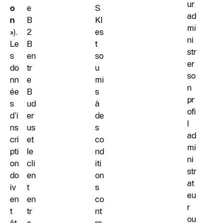
ur
o
e
S
ad
n
B
KI
mi
»).
2
es
ni
Le
B
t
str
s
en
so
er
do
tr
u
so
nn
e
mi
n
ée
B
s
pr
s
ud
à
ofi
d’i
er
de
l
ns
us
s
ad
cri
et
co
mi
pti
le
nd
ni
on
cli
iti
str
do
en
on
at
iv
t
s
eu
en
en
co
r
t
tr
nt
ou