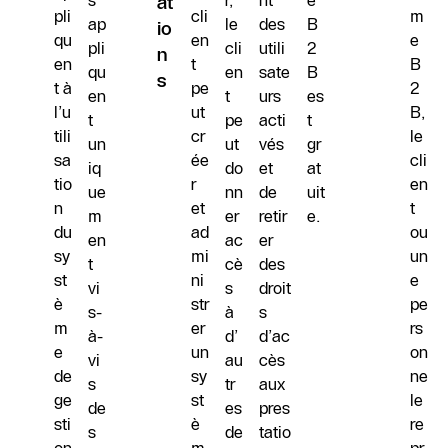
s’
r,
nt
e
at
pli
cli
m
ap
le
des
B
io
qu
en
e
pli
cli
utili
2
n
en
t
B
qu
en
sate
B
s
t à
pe
2
en
t
urs
es
l’u
ut
B,
t
pe
acti
t
tili
cr
le
un
ut
vés
gr
sa
ée
cli
iq
do
et
at
tio
r
en
ue
nn
de
uit
n
et
t
m
er
retir
e.
du
ad
ou
en
ac
er
sy
mi
un
t
cè
des
st
ni
e
vi
s
droit
è
str
pe
s-
à
s
m
er
rs
à-
d’
d’ac
e
un
on
vi
au
cès
de
sy
ne
s
tr
aux
ge
st
le
de
es
pres
sti
è
re
s
de
tatio