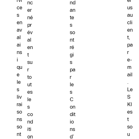
rvi
er
nc
nd
ce
us
er
an
s
au
né
te
en
cli
pr
s
av
en
év
so
al
t,
al
nt
ai
pa
en
ré
ns
r
t
gi
i
e-
su
s
qu
m
r
pa
e
ail
to
r
le
.
ut
le
s
Le
es
s
liv
S
le
C
rai
KI
s
on
so
es
co
dit
ns
t
nd
io
so
so
iti
ns
nt
u
on
d’