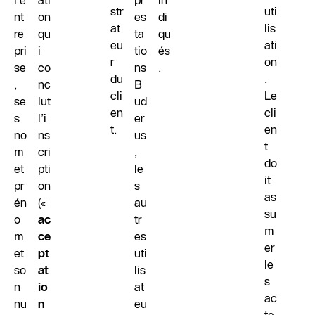
l’e
ati
pr
in
str
uti
nt
on
es
di
at
lis
re
qu
ta
qu
eu
ati
pri
i
tio
és
r
on
se
co
ns
.
du
.
,
nc
B
cli
Le
se
lut
ud
en
cli
s
l’i
er
t.
en
no
ns
us
t
m
cri
,
do
et
pti
le
it
pr
on
s
as
én
(«
au
su
o
ac
tr
m
m
ce
es
er
et
pt
uti
le
so
at
lis
s
n
io
at
ac
nu
n
eu