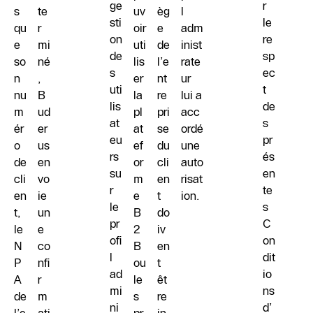
ge
r
s
te
uv
èg
l
sti
le
qu
r
oir
e
adm
on
re
e
mi
uti
de
inist
de
sp
so
né
lis
l’e
rate
s
ec
n
,
er
nt
ur
uti
t
nu
B
la
re
lui a
lis
de
m
ud
pl
pri
acc
at
s
ér
er
at
se
ordé
eu
pr
o
us
ef
du
une
rs
és
de
en
or
cli
auto
su
en
cli
vo
m
en
risat
r
te
en
ie
e
t
ion.
le
s
t,
un
B
do
pr
C
le
e
2
iv
ofi
on
N
co
B
en
l
dit
P
nfi
ou
t
ad
io
A
r
le
êt
mi
ns
de
m
s
re
ni
d’