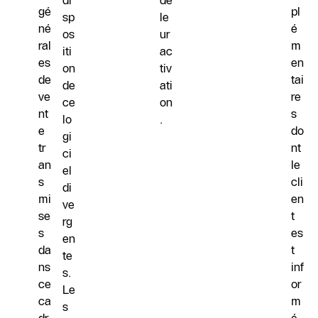
di
de
gé
pl
sp
le
né
é
os
ur
ral
m
iti
ac
es
en
on
tiv
de
tai
de
ati
ve
re
ce
on
nt
s
lo
.
e
do
gi
tr
nt
ci
an
le
el
s
cli
di
mi
en
ve
se
t
rg
s
es
en
da
t
te
ns
inf
s.
ce
or
Le
ca
m
s