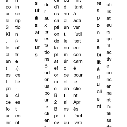
s
n
ce
bu
l’inv
s
re
de
uti
po
in
d’i
é
itant
ut
s
r
lis
ur
sc
ns
au
à
ili
p
au
at
le
rip
cri
cli
acti
s
x
o
eu
S
tio
pti
en
ver
pr
rs
at
n
KI
n
on
t,
l’util
es
qu
e
s
,
(«
de
le
isat
ta
’il
ur
a
le
of
la
nu
eur
tio
ac
cli
fr
s
pl
m
con
bi
ns
tiv
en
e
at
ér
cern
lit
B
e
t
»),
ef
o
é
é
ud
co
es
ce
or
de
pour
d
er
nc
t
lle
m
cli
le
u
us
er
pri
-
e
en
clie
cli
po
na
é
ci
B
t
nt.
e
ur
nt
de
es
2
ai
Apr
nt
le
l’u
fo
t
B
ns
ès
cli
tili
ur
co
pr
i
l’act
en
sa
nir
nt
év
qu
ivati