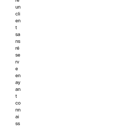
re
un
cli
en
t
sa
ns
ré
se
rv
e
en
ay
an
t
co
nn
ai
ss