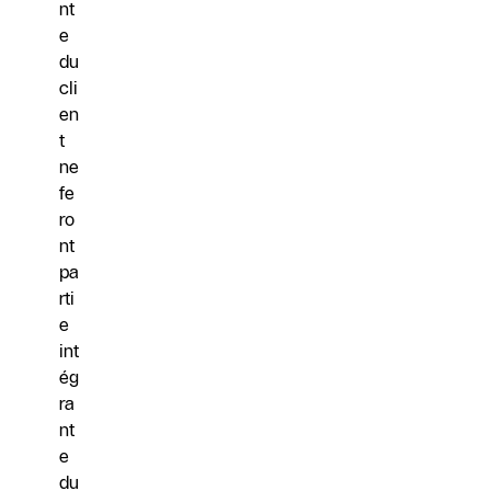
nt
e
du
cli
en
t
ne
fe
ro
nt
pa
rti
e
int
ég
ra
nt
e
du