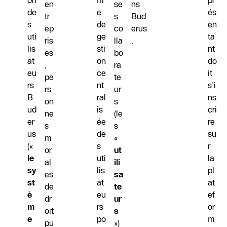
on
m
pr
en
se
ns
de
e
és
tr
s
Bud
s
de
en
ep
co
erus
uti
ge
ta
ris
lla
.
lis
sti
nt
es
bo
at
on
do
,
ra
eu
ce
it
pe
te
rs
nt
s’i
rs
ur
B
ral
ns
on
s
ud
is
cri
ne
(le
er
ée
re
s
s
us
de
su
m
«
(«
s
r
or
ut
le
uti
la
al
ili
sy
lis
pl
es
sa
st
at
at
de
te
è
eu
ef
dr
ur
m
rs
or
oit
s
e
po
m
pu
»)