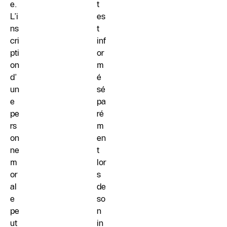
e.
t
L’i
es
ns
t
cri
inf
pti
or
on
m
d’
é
un
sé
e
pa
pe
ré
rs
m
on
en
ne
t
m
lor
or
s
al
de
e
so
pe
n
ut
in