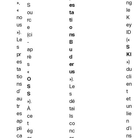
»,
ng
S
es
«
le
ou
ta
no
K
rc
ti
us
ey
e
o
»).
ID
(ci
ns
Le
(«
-
B
s
S
ap
u
pr
KI
rè
d
es
»)
s
er
ta
du
«
us
tio
cli
O
»).
ns
en
S
Le
d’
t
S
s
au
et
»).
dé
tr
un
À
tai
es
lie
ce
ls
ap
n
t
co
pli
d’i
ég
nc
ca
ns