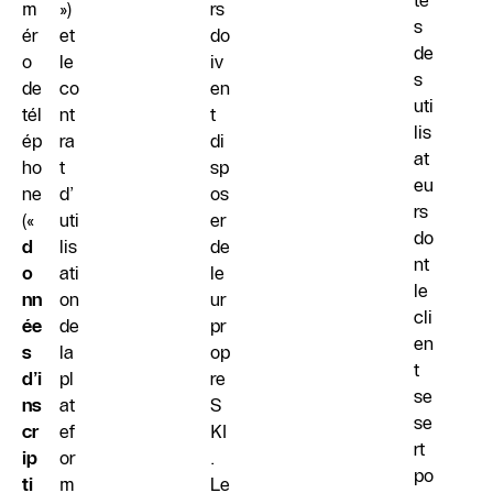
te
m
»)
rs
s
ér
et
do
de
o
le
iv
s
de
co
en
uti
tél
nt
t
lis
ép
ra
di
at
ho
t
sp
eu
ne
d’
os
rs
(«
uti
er
do
d
lis
de
nt
o
ati
le
le
nn
on
ur
cli
ée
de
pr
en
s
la
op
t
d’i
pl
re
se
ns
at
S
se
cr
ef
KI
rt
ip
or
.
po
ti
m
Le