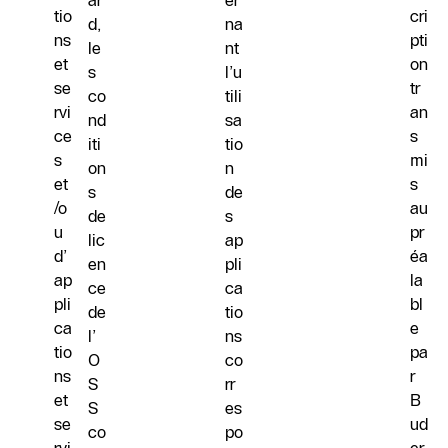
ar
er
tio
cri
d,
na
ns
pti
le
nt
et
on
s
l’u
se
tr
co
tili
rvi
an
nd
sa
ce
s
iti
tio
s
mi
on
n
et
s
s
de
/o
au
de
s
u
pr
lic
ap
d’
éa
en
pli
ap
la
ce
ca
pli
bl
de
tio
ca
e
l’
ns
tio
pa
O
co
ns
r
S
rr
et
B
S
es
se
ud
co
po