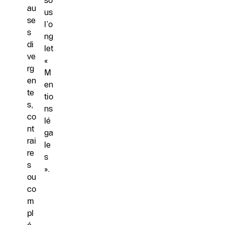
so
au
us
se
l’o
s
ng
di
let
ve
«
rg
M
en
en
te
tio
s,
ns
co
lé
nt
ga
rai
le
re
s
s
».
ou
co
m
pl