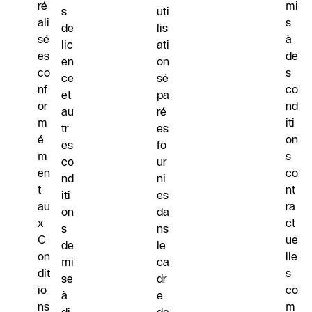
ré
mi
s
uti
ali
s
de
lis
sé
à
lic
ati
es
de
en
on
co
s
ce
sé
nf
co
et
pa
or
nd
au
ré
m
iti
tr
es
é
on
es
fo
m
s
co
ur
en
co
nd
ni
t
nt
iti
es
au
ra
on
da
x
ct
s
ns
C
ue
de
le
on
lle
mi
ca
dit
s
se
dr
io
co
à
e
ns
m