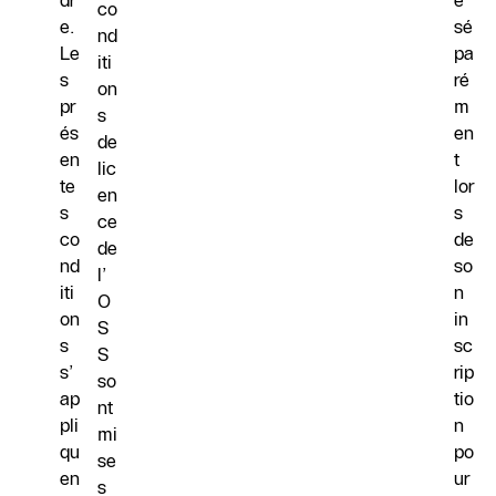
dr
é
co
e.
sé
nd
Le
pa
iti
s
ré
on
pr
m
s
és
en
de
en
t
lic
te
lor
en
s
s
ce
co
de
de
nd
so
l’
iti
n
O
on
in
S
s
sc
S
s’
rip
so
ap
tio
nt
pli
n
mi
qu
po
se
en
ur
s